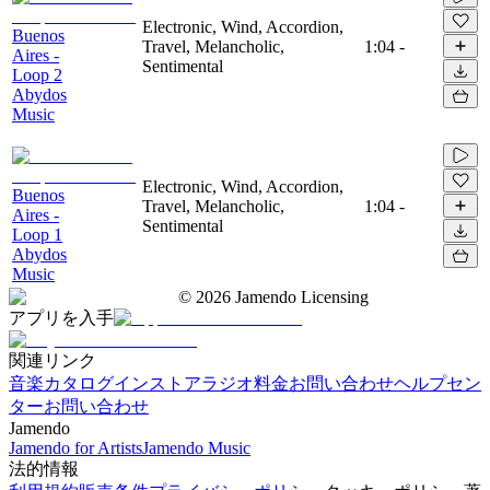
Electronic, Wind, Accordion,
Buenos
Travel, Melancholic,
1:04
-
Aires -
Sentimental
Loop 2
Abydos
Music
Electronic, Wind, Accordion,
Buenos
Travel, Melancholic,
1:04
-
Aires -
Sentimental
Loop 1
Abydos
Music
©
2026
Jamendo Licensing
アプリを入手
関連リンク
音楽カタログ
インストアラジオ
料金
お問い合わせ
ヘルプセン
ター
お問い合わせ
Jamendo
Jamendo for Artists
Jamendo Music
法的情報