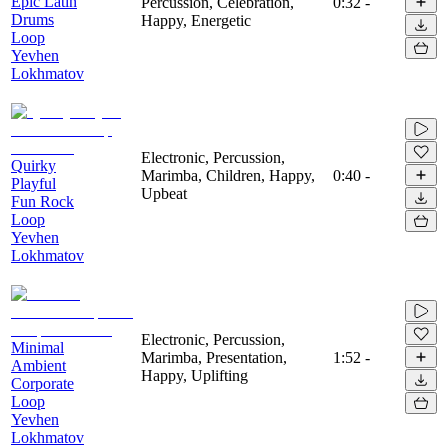
Epic Latin
Percussion, Celebration,
0:32
-
Drums
Happy, Energetic
Loop
Yevhen
Lokhmatov
Electronic, Percussion,
Quirky
Marimba, Children, Happy,
0:40
-
Playful
Upbeat
Fun Rock
Loop
Yevhen
Lokhmatov
Electronic, Percussion,
Minimal
Marimba, Presentation,
1:52
-
Ambient
Happy, Uplifting
Corporate
Loop
Yevhen
Lokhmatov