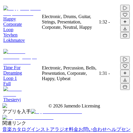
Electronic, Drums, Guitar,
Happy
Strings, Presentation,
1:32
-
Corporate
Corporate, Neutral, Happy
Loop
Yevhen
Lokhmatov
Time For
Electronic, Percussion, Bells,
Dreaming
Presentation, Corporate,
1:31
-
Loop 1
Happy, Upbeat
Full
Thesieryj
©
2026
Jamendo Licensing
アプリを入手
関連リンク
音楽カタログ
インストアラジオ
料金
お問い合わせ
ヘルプセン