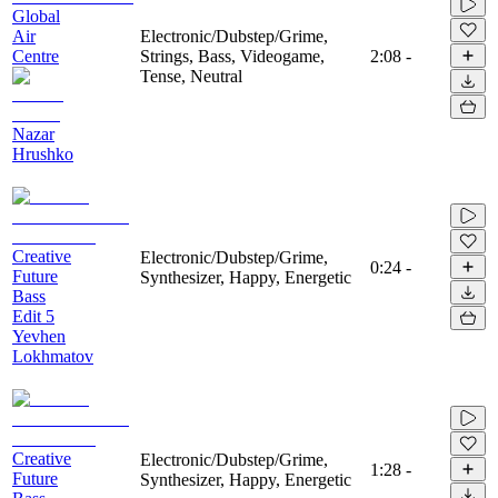
Global
Air
Electronic/Dubstep/Grime,
Centre
Strings, Bass, Videogame,
2:08
-
Tense, Neutral
Nazar
Hrushko
Creative
Electronic/Dubstep/Grime,
0:24
-
Future
Synthesizer, Happy, Energetic
Bass
Edit 5
Yevhen
Lokhmatov
Creative
Electronic/Dubstep/Grime,
1:28
-
Future
Synthesizer, Happy, Energetic