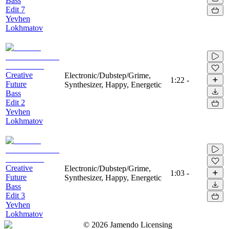
Bass
Edit 7
Yevhen
Lokhmatov
Creative
Electronic/Dubstep/Grime,
1:22
-
Future
Synthesizer, Happy, Energetic
Bass
Edit 2
Yevhen
Lokhmatov
Creative
Electronic/Dubstep/Grime,
1:03
-
Future
Synthesizer, Happy, Energetic
Bass
Edit 3
Yevhen
Lokhmatov
©
2026
Jamendo Licensing