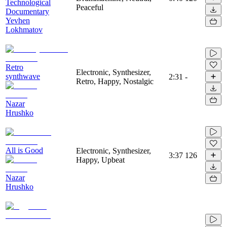
Technological
Peaceful
Documentary
Yevhen
Lokhmatov
Retro
Electronic, Synthesizer,
synthwave
2:31
-
Retro, Happy, Nostalgic
Nazar
Hrushko
All is Good
Electronic, Synthesizer,
3:37
126
Happy, Upbeat
Nazar
Hrushko