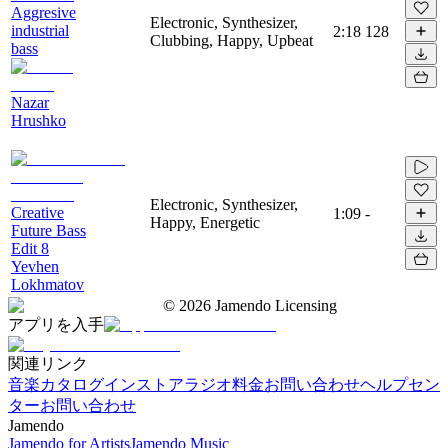
Aggresive
Electronic, Synthesizer,
industrial
2:18
128
Clubbing, Happy, Upbeat
bass
Nazar
Hrushko
Electronic, Synthesizer,
Creative
1:09
-
Happy, Energetic
Future Bass
Edit 8
Yevhen
Lokhmatov
©
2026
Jamendo Licensing
アプリを入手
関連リンク
音楽カタログ
インストアラジオ
料金
お問い合わせ
ヘルプセン
ター
お問い合わせ
Jamendo
Jamendo for Artists
Jamendo Music