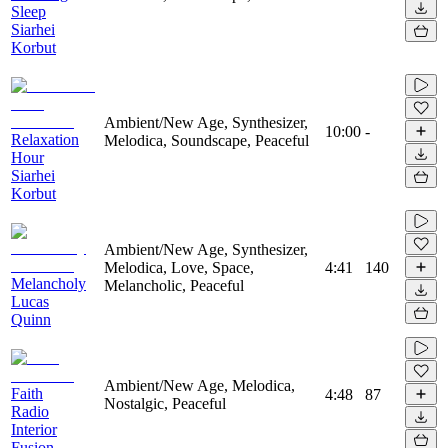
Sleep
Siarhei
Korbut
Ambient/New Age, Synthesizer,
10:00
-
Relaxation
Melodica, Soundscape, Peaceful
Hour
Siarhei
Korbut
Ambient/New Age, Synthesizer,
Melodica, Love, Space,
4:41
140
Melancholy
Melancholic, Peaceful
Lucas
Quinn
Ambient/New Age, Melodica,
Faith
4:48
87
Nostalgic, Peaceful
Radio
Interior
Fusion