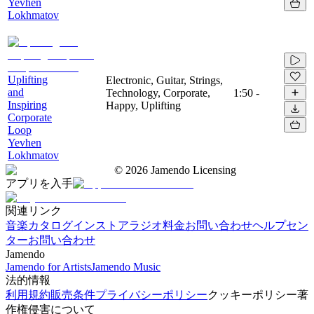
Yevhen
Lokhmatov
Uplifting
Electronic, Guitar, Strings,
and
Technology, Corporate,
1:50
-
Inspiring
Happy, Uplifting
Corporate
Loop
Yevhen
Lokhmatov
©
2026
Jamendo Licensing
アプリを入手
関連リンク
音楽カタログ
インストアラジオ
料金
お問い合わせ
ヘルプセン
ター
お問い合わせ
Jamendo
Jamendo for Artists
Jamendo Music
法的情報
利用規約
販売条件
プライバシーポリシー
クッキーポリシー
著
作権侵害について