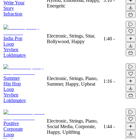
Hybrid, Emotional, Happy,
3:10
-
Write Your
Energetic
Story
Infraction
Electronic, Strings, Sitar,
India Pop
1:40
-
Bollywood, Happy
Loop
Yevhen
Lokhmatov
Summer
Electronic, Strings, Piano,
1:16
-
Hip Hop
Summer, Happy, Upbeat
Loop
Yevhen
Lokhmatov
Electronic, Strings, Piano,
Positive
Social Media, Corporate,
1:44
-
Corporate
Happy, Uplifting
Loop