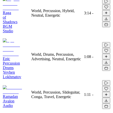
World, Percussion, Hybrid,
Raga
3:14
-
Neutral, Energetic
of
Shadows
BGM
Studio
World, Drums, Percussion,
1:08
-
Epic
Advertising, Neutral, Energetic
Percussion
Drums
Yevhen
Lokhmatov
World, Percussion, Slideguitar,
1:11
-
Ramadan
Conga, Travel, Energetic
Avalon
Audio