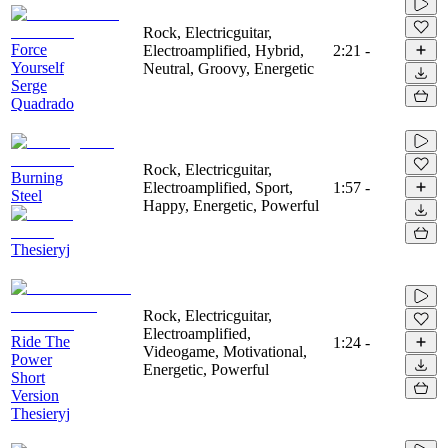
Rock, Electricguitar,
Force
Electroamplified, Hybrid,
2:21
-
Yourself
Neutral, Groovy, Energetic
Serge
Quadrado
Rock, Electricguitar,
Burning
Electroamplified, Sport,
1:57
-
Steel
Happy, Energetic, Powerful
Thesieryj
Rock, Electricguitar,
Electroamplified,
Ride The
1:24
-
Videogame, Motivational,
Power
Energetic, Powerful
Short
Version
Thesieryj