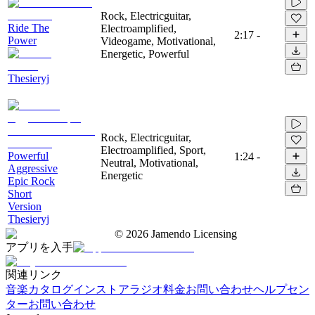
Rock, Electricguitar,
Ride The
Electroamplified,
2:17
-
Power
Videogame, Motivational,
Energetic, Powerful
Thesieryj
Rock, Electricguitar,
Electroamplified, Sport,
Powerful
1:24
-
Neutral, Motivational,
Aggressive
Energetic
Epic Rock
Short
Version
Thesieryj
©
2026
Jamendo Licensing
アプリを入手
関連リンク
音楽カタログ
インストアラジオ
料金
お問い合わせ
ヘルプセン
ター
お問い合わせ