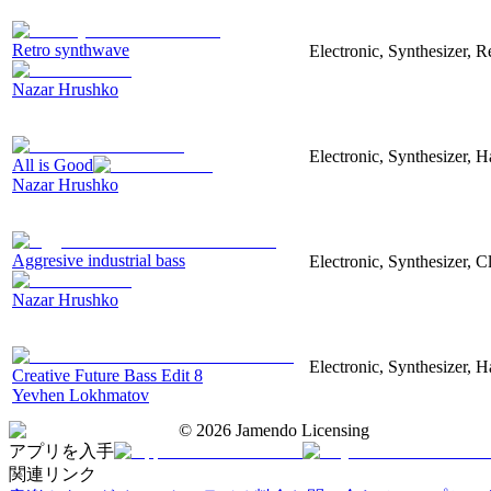
Retro synthwave
Electronic, Synthesizer, R
Nazar Hrushko
Electronic, Synthesizer, 
All is Good
Nazar Hrushko
Aggresive industrial bass
Electronic, Synthesizer, 
Nazar Hrushko
Electronic, Synthesizer, 
Creative Future Bass Edit 8
Yevhen Lokhmatov
©
2026
Jamendo Licensing
アプリを入手
関連リンク