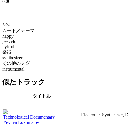
0:00
3:24
ムード／テーマ
happy
peaceful
hybrid
楽器
synthesizer
その他のタグ
instrumental
似たトラック
タイトル
Electronic, Synthesizer, 
Technological Documentary
Yevhen Lokhmatov