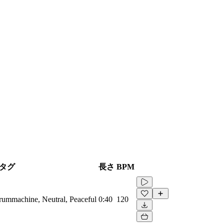
タグ
長さ
BPM
Drummachine, Neutral, Peaceful
0:40
120