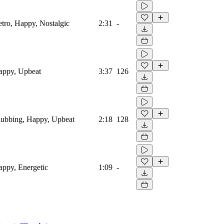
etro, Happy, Nostalgic
2:31
-
Happy, Upbeat
3:37
126
Clubbing, Happy, Upbeat
2:18
128
Happy, Energetic
1:09
-