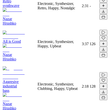
Retro
Electronic, Synthesizer,
synthwave
2:31
-
Retro, Happy, Nostalgic
Nazar
Hrushko
All is Good
Electronic, Synthesizer,
3:37
126
Happy, Upbeat
Nazar
Hrushko
Aggresive
Electronic, Synthesizer,
industrial
2:18
128
Clubbing, Happy, Upbeat
bass
Nazar
Hrushko