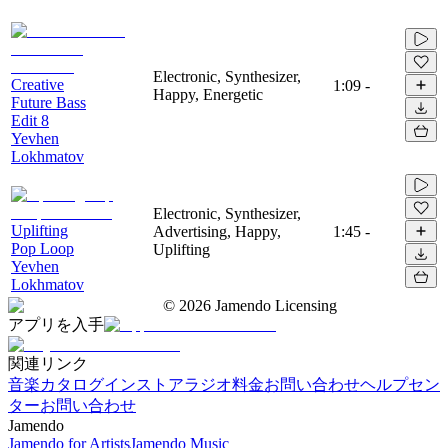
Electronic, Synthesizer,
Creative
1:09
-
Happy, Energetic
Future Bass
Edit 8
Yevhen
Lokhmatov
Electronic, Synthesizer,
Uplifting
Advertising, Happy,
1:45
-
Pop Loop
Uplifting
Yevhen
Lokhmatov
©
2026
Jamendo Licensing
アプリを入手
関連リンク
音楽カタログ
インストアラジオ
料金
お問い合わせ
ヘルプセン
ター
お問い合わせ
Jamendo
Jamendo for Artists
Jamendo Music