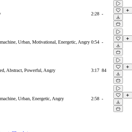
y
2:28
-
machine, Urban, Motivational, Energetic, Angry
0:54
-
ied, Abstract, Powerful, Angry
3:17
84
mmachine, Urban, Energetic, Angry
2:58
-