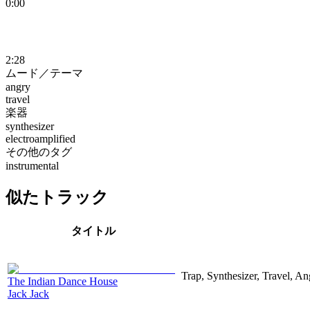
0:00
2:28
ムード／テーマ
angry
travel
楽器
synthesizer
electroamplified
その他のタグ
instrumental
似たトラック
タイトル
Trap, Synthesizer, Travel, An
The Indian Dance House
Jack Jack