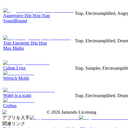
Trap, Electroamplified, Angr
Aggressive Hip Hop Trap
SoundBound
Trap, Electroamplified, Drum
Trap Energetic Hip Hop
Max Marks
Cuban Lynx
Trap, Sampler, Electroamplif
Wrench Mobb
Water is a scam
Trap, Electroamplified, Dru
Cephas
©
2026
Jamendo Licensing
アプリを入手
関連リンク