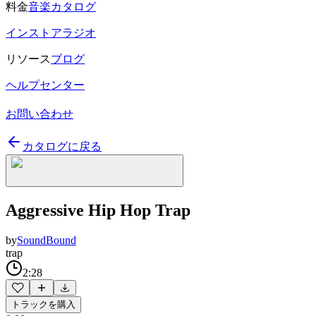
料金
音楽カタログ
インストアラジオ
リソース
ブログ
ヘルプセンター
お問い合わせ
カタログに戻る
Aggressive Hip Hop Trap
by
SoundBound
trap
2:28
トラックを購入