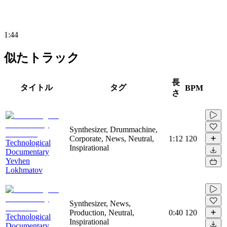
1:44
似たトラック
長
タイトル
タグ
BPM
さ
Synthesizer, Drummachine,
Corporate, News, Neutral,
1:12
120
Technological
Inspirational
Documentary
Yevhen
Lokhmatov
Synthesizer, News,
Production, Neutral,
0:40
120
Technological
Inspirational
Documentary