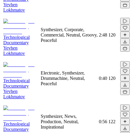
Yevhen
Lokhmatov
Synthesizer, Corporate,
Commercial, Neutral, Groovy,
2:48
120
Technological
Peaceful
Documentary
Yevhen
Lokhmatov
Electronic, Synthesizer,
Drummachine, Neutral,
0:40
120
Technological
Peaceful
Documentary
Yevhen
Lokhmatov
Synthesizer, News,
Production, Neutral,
0:56
122
Technological
Inspirational
Documentary