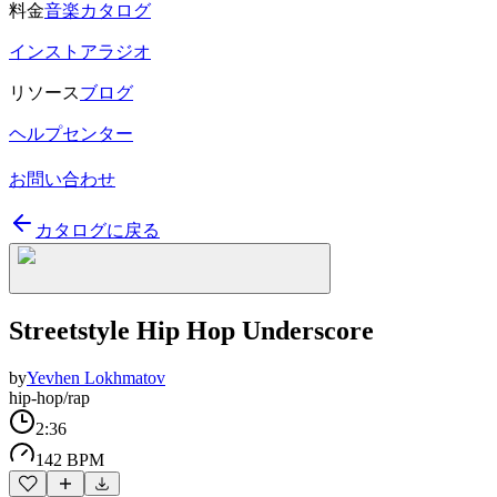
料金
音楽カタログ
インストアラジオ
リソース
ブログ
ヘルプセンター
お問い合わせ
カタログに戻る
Streetstyle Hip Hop Underscore
by
Yevhen Lokhmatov
hip-hop/rap
2:36
142 BPM