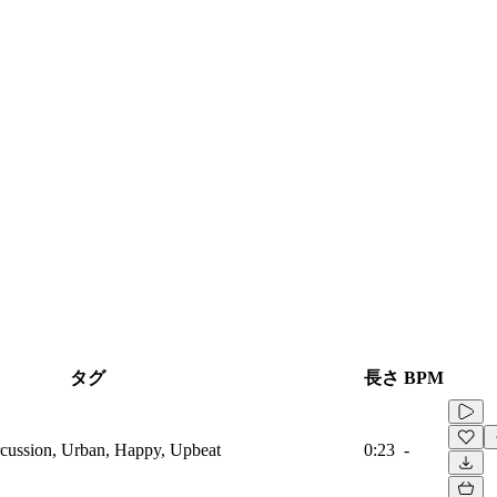
タグ
長さ
BPM
cussion, Urban, Happy, Upbeat
0:23
-