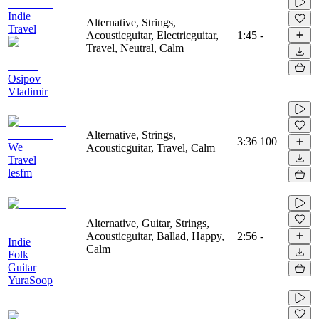
Indie
Alternative, Strings,
Travel
Acousticguitar, Electricguitar,
1:45
-
Travel, Neutral, Calm
Osipov
Vladimir
Alternative, Strings,
3:36
100
We
Acousticguitar, Travel, Calm
Travel
lesfm
Alternative, Guitar, Strings,
Acousticguitar, Ballad, Happy,
2:56
-
Indie
Calm
Folk
Guitar
YuraSoop