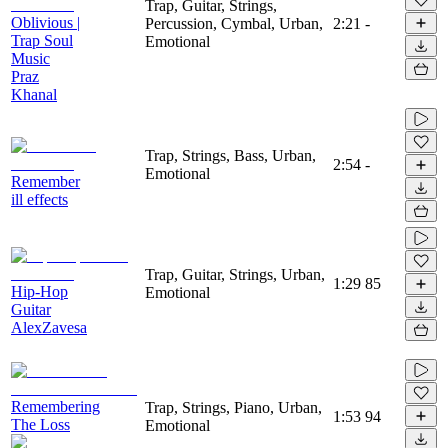
Trap, Guitar, Strings,
Oblivious |
Percussion, Cymbal, Urban,
2:21
-
Trap Soul
Emotional
Music
Praz
Khanal
Trap, Strings, Bass, Urban,
2:54
-
Emotional
Remember
ill effects
Trap, Guitar, Strings, Urban,
1:29
85
Hip-Hop
Emotional
Guitar
AlexZavesa
Remembering
Trap, Strings, Piano, Urban,
1:53
94
The Loss
Emotional