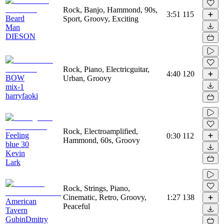
Rock, Banjo, Hammond, 90s,
3:51
115
Beard
Sport, Groovy, Exciting
Man
DIESON
Rock, Piano, Electricguitar,
4:40
120
BOW
Urban, Groovy
mix-1
harryfaoki
Rock, Electroamplified,
Feeling
0:30
112
Hammond, 60s, Groovy
blue 30
Kevin
Lark
Rock, Strings, Piano,
Cinematic, Retro, Groovy,
1:27
138
American
Peaceful
Tavern
GubinDmitry