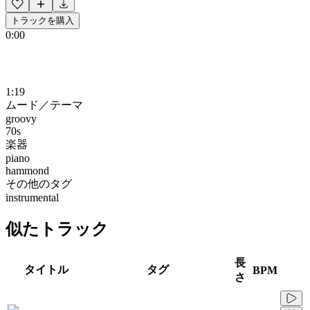
トラックを購入
0:00
1:19
ムード／テーマ
groovy
70s
楽器
piano
hammond
その他のタグ
instrumental
似たトラック
長
タイトル
タグ
BPM
さ