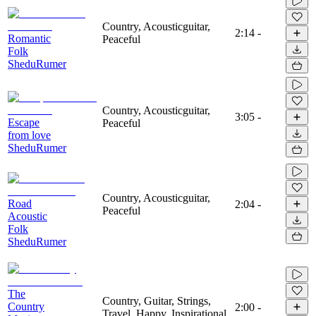
Country, Acousticguitar,
2:14
-
Romantic
Peaceful
Folk
SheduRumer
Country, Acousticguitar,
3:05
-
Escape
Peaceful
from love
SheduRumer
Country, Acousticguitar,
Road
2:04
-
Peaceful
Acoustic
Folk
SheduRumer
The
Country, Guitar, Strings,
Country
2:00
-
Travel, Happy, Inspirational