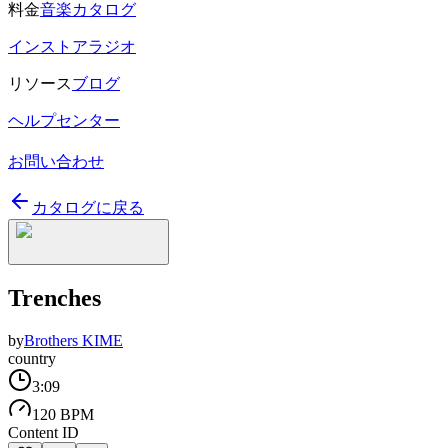
料金
音楽カタログ
インストアラジオ
リソース
ブログ
ヘルプセンター
お問い合わせ
カタログに戻る
Trenches
by
Brothers KIME
country
3:09
120 BPM
Content ID