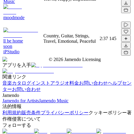
Music
moodmode
Country, Guitar, Strings,
2:37
145
ll be home
Travel, Emotional, Peaceful
soon
iPStudio
©
2026
Jamendo Licensing
アプリを入手
関連リンク
音楽カタログ
インストアラジオ
料金
お問い合わせ
ヘルプセン
ター
お問い合わせ
Jamendo
Jamendo for Artists
Jamendo Music
法的情報
利用規約
販売条件
プライバシーポリシー
クッキーポリシー
著
作権侵害について
フォローする