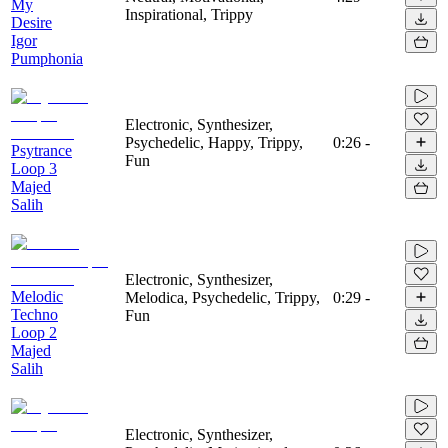
My
Inspirational, Trippy
Desire
Igor
Pumphonia
Electronic, Synthesizer,
Psychedelic, Happy, Trippy,
0:26
-
Psytrance
Fun
Loop 3
Majed
Salih
Electronic, Synthesizer,
Melodic
Melodica, Psychedelic, Trippy,
0:29
-
Techno
Fun
Loop 2
Majed
Salih
Electronic, Synthesizer,