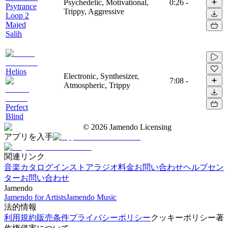
Psychedelic, Motivational,
0:26
-
Psytrance
Trippy, Aggressive
Loop 2
Majed
Salih
Helios
Electronic, Synthesizer,
7:08
-
Atmospheric, Trippy
Perfect
Blind
©
2026
Jamendo Licensing
アプリを入手
関連リンク
音楽カタログ
インストアラジオ
料金
お問い合わせ
ヘルプセン
ター
お問い合わせ
Jamendo
Jamendo for Artists
Jamendo Music
法的情報
利用規約
販売条件
プライバシーポリシー
クッキーポリシー
著