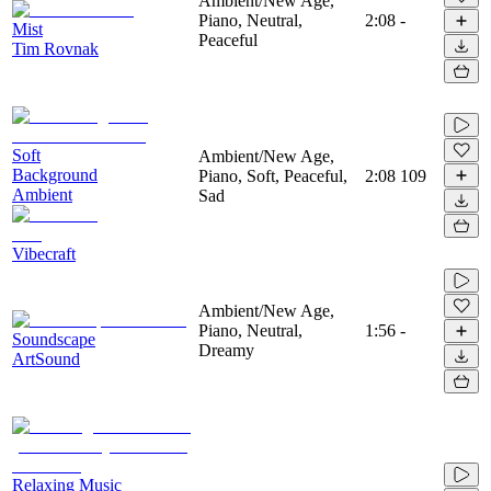
Ambient/New Age,
Piano, Neutral,
2:08
-
Mist
Peaceful
Tim Rovnak
Soft
Ambient/New Age,
Background
Piano, Soft, Peaceful,
2:08
109
Ambient
Sad
Vibecraft
Ambient/New Age,
Piano, Neutral,
1:56
-
Soundscape
Dreamy
ArtSound
Relaxing Music