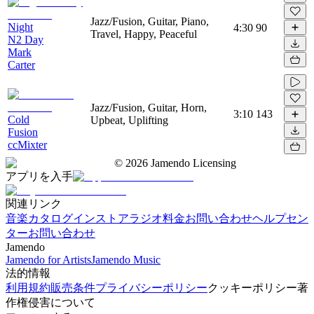
Jazz/Fusion, Guitar, Piano,
Night
4:30
90
Travel, Happy, Peaceful
N2 Day
Mark
Carter
Jazz/Fusion, Guitar, Horn,
3:10
143
Cold
Upbeat, Uplifting
Fusion
ccMixter
©
2026
Jamendo Licensing
アプリを入手
関連リンク
音楽カタログ
インストアラジオ
料金
お問い合わせ
ヘルプセン
ター
お問い合わせ
Jamendo
Jamendo for Artists
Jamendo Music
法的情報
利用規約
販売条件
プライバシーポリシー
クッキーポリシー
著
作権侵害について