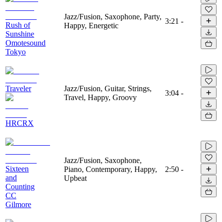
Jazz/Fusion, Saxophone, Party,
3:21
-
Rush of
Happy, Energetic
Sunshine
Omotesound
Tokyo
Traveler
Jazz/Fusion, Guitar, Strings,
3:04
-
Travel, Happy, Groovy
HRCRX
Jazz/Fusion, Saxophone,
Sixteen
Piano, Contemporary, Happy,
2:50
-
and
Upbeat
Counting
CC
Gilmore