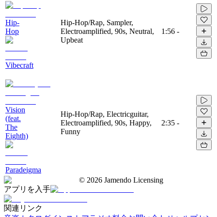
Hip-
Hip-Hop/Rap, Sampler,
Hop
Electroamplified, 90s, Neutral,
1:56
-
Upbeat
Vibecraft
Vision
Hip-Hop/Rap, Electricguitar,
(feat.
Electroamplified, 90s, Happy,
2:35
-
The
Funny
Eighth)
Paradeigma
©
2026
Jamendo Licensing
アプリを入手
関連リンク