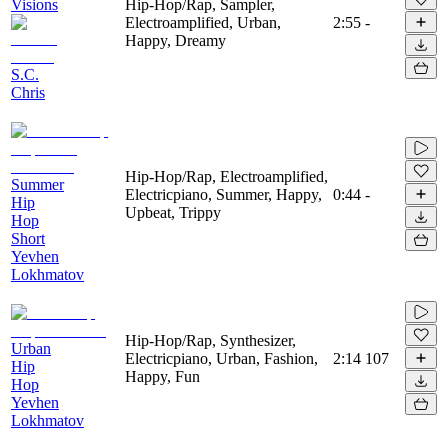
Visions
Hip-Hop/Rap, Sampler,
Electroamplified, Urban,
2:55
-
Happy, Dreamy
S.C.
Chris
Hip-Hop/Rap, Electroamplified,
Summer
Electricpiano, Summer, Happy,
0:44
-
Hip
Upbeat, Trippy
Hop
Short
Yevhen
Lokhmatov
Hip-Hop/Rap, Synthesizer,
Urban
Electricpiano, Urban, Fashion,
2:14
107
Hip
Happy, Fun
Hop
Yevhen
Lokhmatov