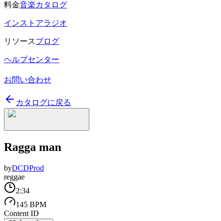
料金
音楽カタログ
インストアラジオ
リソース
ブログ
ヘルプセンター
お問い合わせ
カタログに戻る
Ragga man
by
DCDProd
reggae
2:34
145 BPM
Content ID