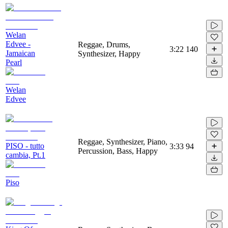
Welan
Edvee -
Reggae, Drums,
3:22
140
Jamaican
Synthesizer, Happy
Pearl
Welan
Edvee
Reggae, Synthesizer, Piano,
PISO - tutto
3:33
94
Percussion, Bass, Happy
cambia, Pt.1
Piso