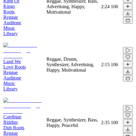
King Of
Reggae, Synthesizer, Bass,
Kings
Advertising, Happy,
2:24
106
Roots
Motivational
Reggae
Auditone
Music
Library
Reggae, Drums,
Land We
Synthesizer, Advertising,
2:15
106
Love Roots
Happy, Motivational
Reggae
Auditone
Music
Library
Carribian
Reggae, Synthesizer, Bass,
Riddim
2:35
100
Happy, Peaceful
Dub Roots
Reggae