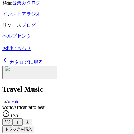
料金
音楽カタログ
インストアラジオ
リソース
ブログ
ヘルプセンター
お問い合わせ
カタログに戻る
Travel Music
by
Vicate
world/african/afro-beat
0:35
トラックを購入