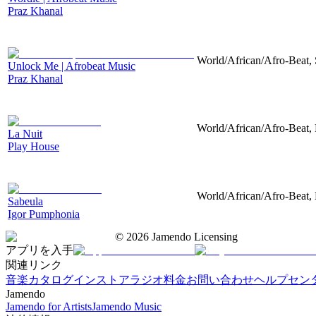
Praz Khanal
World/African/Afro-Beat, 
Unlock Me | Afrobeat Music
Praz Khanal
World/African/Afro-Beat,
La Nuit
Play House
World/African/Afro-Beat, M
Sabeula
Igor Pumphonia
©
2026
Jamendo Licensing
アプリを入手
関連リンク
音楽カタログ
インストアラジオ
料金
お問い合わせ
ヘルプセン
Jamendo
Jamendo for Artists
Jamendo Music