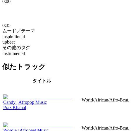
0:00
0:35
ムード／テーマ
inspirational
upbeat
その他のタグ
instrumental
似たトラック
タイトル
World/African/Afro-Beat, 
Candy | Afropop Music
Praz Khanal
World/African/Afro-Beat, 
Wordle | Afrobeat Music