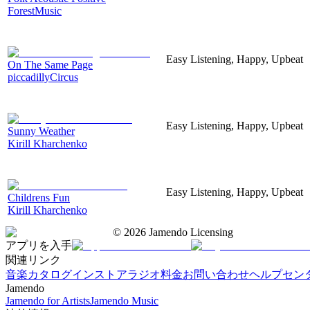
ForestMusic
Easy Listening, Happy, Upbeat
On The Same Page
piccadillyCircus
Easy Listening, Happy, Upbeat
Sunny Weather
Kirill Kharchenko
Easy Listening, Happy, Upbeat
Childrens Fun
Kirill Kharchenko
©
2026
Jamendo Licensing
アプリを入手
関連リンク
音楽カタログ
インストアラジオ
料金
お問い合わせ
ヘルプセン
Jamendo
Jamendo for Artists
Jamendo Music