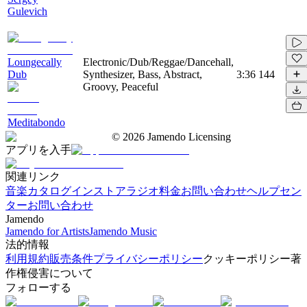
Gulevich
Loungecally
Electronic/Dub/Reggae/Dancehall,
Dub
Synthesizer, Bass, Abstract,
3:36
144
Groovy, Peaceful
Meditabondo
©
2026
Jamendo Licensing
アプリを入手
関連リンク
音楽カタログ
インストアラジオ
料金
お問い合わせ
ヘルプセン
ター
お問い合わせ
Jamendo
Jamendo for Artists
Jamendo Music
法的情報
利用規約
販売条件
プライバシーポリシー
クッキーポリシー
著
作権侵害について
フォローする