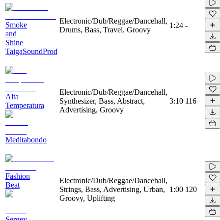
Electronic/Dub/Reggae/Dancehall,
Smoke
1:24
-
Drums, Bass, Travel, Groovy
and
Shine
TaigaSoundProd
Electronic/Dub/Reggae/Dancehall,
Alta
Synthesizer, Bass, Abstract,
3:10
116
Temperatura
Advertising, Groovy
Meditabondo
Fashion
Electronic/Dub/Reggae/Dancehall,
Beat
Strings, Bass, Advertising, Urban,
1:00
120
Groovy, Uplifting
Sergey