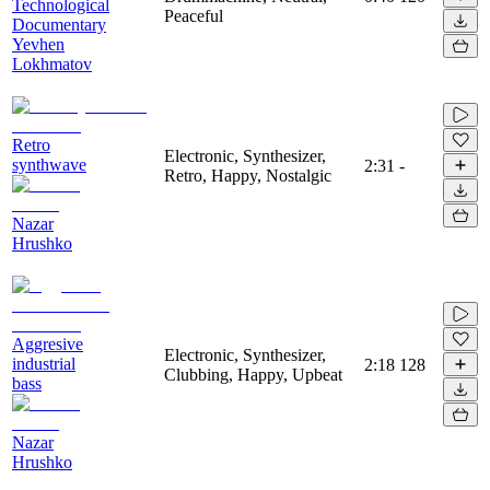
Technological
Peaceful
Documentary
Yevhen
Lokhmatov
Retro
Electronic, Synthesizer,
synthwave
2:31
-
Retro, Happy, Nostalgic
Nazar
Hrushko
Aggresive
Electronic, Synthesizer,
industrial
2:18
128
Clubbing, Happy, Upbeat
bass
Nazar
Hrushko