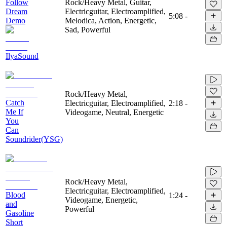
Follow
Rock/Heavy Metal, Guitar,
Dream
Electricguitar, Electroamplified,
5:08
-
Demo
Melodica, Action, Energetic,
Sad, Powerful
IlyaSound
Rock/Heavy Metal,
Catch
Electricguitar, Electroamplified,
2:18
-
Me If
Videogame, Neutral, Energetic
You
Can
Soundrider(YSG)
Rock/Heavy Metal,
Electricguitar, Electroamplified,
Blood
1:24
-
Videogame, Energetic,
and
Powerful
Gasoline
Short