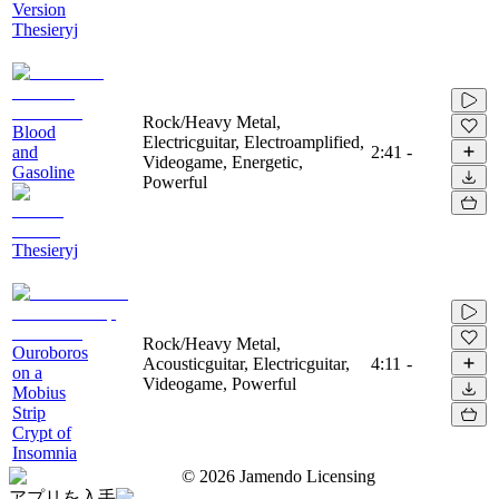
Version
Thesieryj
Rock/Heavy Metal,
Blood
Electricguitar, Electroamplified,
and
2:41
-
Videogame, Energetic,
Gasoline
Powerful
Thesieryj
Rock/Heavy Metal,
Ouroboros
Acousticguitar, Electricguitar,
4:11
-
on a
Videogame, Powerful
Mobius
Strip
Crypt of
Insomnia
©
2026
Jamendo Licensing
アプリを入手