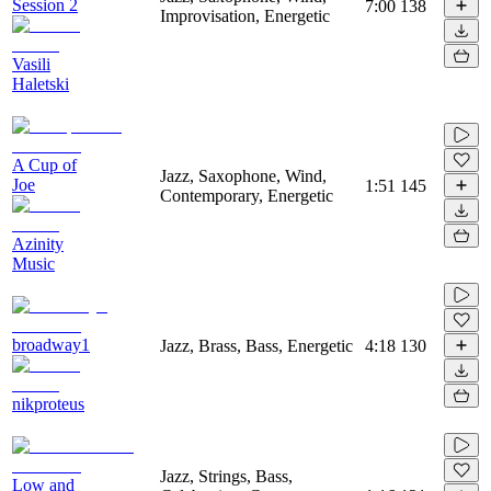
Session 2
7:00
138
Improvisation, Energetic
Vasili
Haletski
A Cup of
Jazz, Saxophone, Wind,
Joe
1:51
145
Contemporary, Energetic
Azinity
Music
broadway1
Jazz, Brass, Bass, Energetic
4:18
130
nikproteus
Jazz, Strings, Bass,
Low and