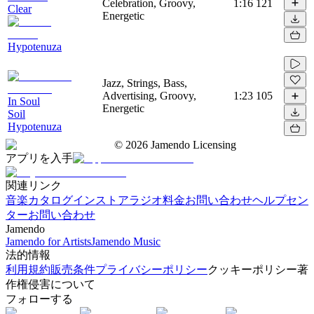
Celebration, Groovy,
1:16
121
Clear
Energetic
Hypotenuza
Jazz, Strings, Bass,
Advertising, Groovy,
1:23
105
In Soul
Energetic
Soil
Hypotenuza
©
2026
Jamendo Licensing
アプリを入手
関連リンク
音楽カタログ
インストアラジオ
料金
お問い合わせ
ヘルプセン
ター
お問い合わせ
Jamendo
Jamendo for Artists
Jamendo Music
法的情報
利用規約
販売条件
プライバシーポリシー
クッキーポリシー
著
作権侵害について
フォローする