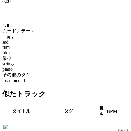
0:00
4:48
ムード／テーマ
happy
sad
film
film
楽器
strings
piano
その他のタグ
instrumental
似たトラック
長
タイトル
タグ
BPM
さ