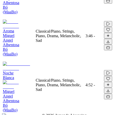
Albentosa
Bó
(MaaBo)
Aroma
Classical/Piano, Strings,
Miguel
Piano, Drama, Melancholic,
3:46
-
Angel
Sad
Albentosa
Bó
(MaaBo)
Noche
Blanca
Classical/Piano, Strings,
Piano, Drama, Melancholic,
4:52
-
Sad
Miguel
Angel
Albentosa
Bó
(MaaBo)