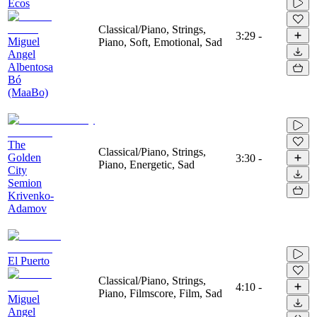
Ecos
Classical/Piano, Strings,
3:29
-
Miguel
Piano, Soft, Emotional, Sad
Angel
Albentosa
Bó
(MaaBo)
The
Classical/Piano, Strings,
Golden
3:30
-
Piano, Energetic, Sad
City
Semion
Krivenko-
Adamov
El Puerto
Classical/Piano, Strings,
4:10
-
Piano, Filmscore, Film, Sad
Miguel
Angel