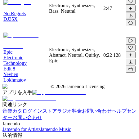
Electronic, Synthesizer,
2:47
-
Bass, Neutral
No Regrets
DJ35X
Electronic, Synthesizer,
Epic
Abstract, Neutral, Quirky,
0:22
128
Electronic
Epic
Technology
Edit 8
Yevhen
Lokhmatov
©
2026
Jamendo Licensing
アプリを入手
関連リンク
音楽カタログ
インストアラジオ
料金
お問い合わせ
ヘルプセン
ター
お問い合わせ
Jamendo
Jamendo for Artists
Jamendo Music
法的情報