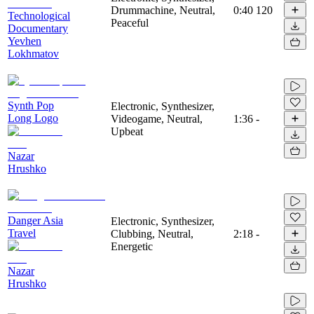
Drummachine, Neutral,
0:40
120
Technological
Peaceful
Documentary
Yevhen
Lokhmatov
Synth Pop
Electronic, Synthesizer,
Long Logo
Videogame, Neutral,
1:36
-
Upbeat
Nazar
Hrushko
Danger Asia
Electronic, Synthesizer,
Travel
Clubbing, Neutral,
2:18
-
Energetic
Nazar
Hrushko