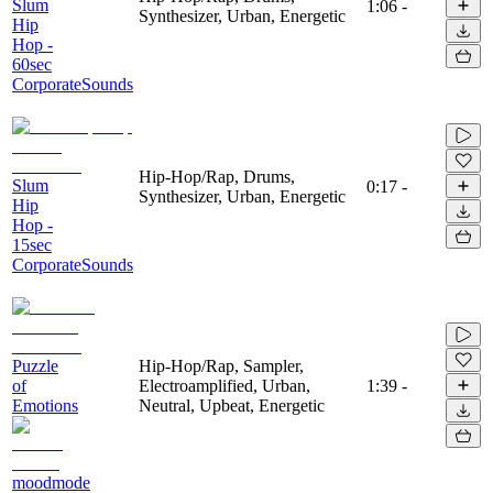
Slum
1:06
-
Synthesizer, Urban, Energetic
Hip
Hop -
60sec
CorporateSounds
Hip-Hop/Rap, Drums,
Slum
0:17
-
Synthesizer, Urban, Energetic
Hip
Hop -
15sec
CorporateSounds
Puzzle
Hip-Hop/Rap, Sampler,
of
Electroamplified, Urban,
1:39
-
Emotions
Neutral, Upbeat, Energetic
moodmode