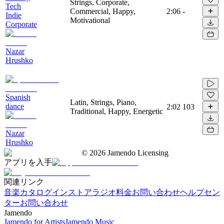
Strings, Corporate,
Tech
Commercial, Happy,
2:06
-
Indie
Motivational
Corporate
Nazar
Hrushko
Spanish
Latin, Strings, Piano,
dance
2:02
103
Traditional, Happy, Energetic
Nazar
Hrushko
©
2026
Jamendo Licensing
アプリを入手
関連リンク
音楽カタログ
インストアラジオ
料金
お問い合わせ
ヘルプセン
ター
お問い合わせ
Jamendo
Jamendo for Artists
Jamendo Music