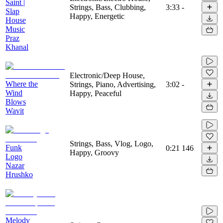
Saint |
Strings, Bass, Clubbing,
3:33
-
Slap
Happy, Energetic
House
Music
Praz
Khanal
Electronic/Deep House,
Where the
Strings, Piano, Advertising,
3:02
-
Wind
Happy, Peaceful
Blows
Wavit
Strings, Bass, Vlog, Logo,
Funk
0:21
146
Happy, Groovy
Logo
Nazar
Hrushko
Melody