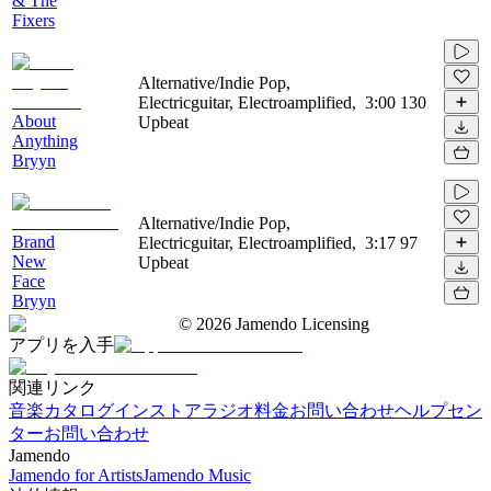
& The
Fixers
Alternative/Indie Pop,
Electricguitar, Electroamplified,
3:00
130
About
Upbeat
Anything
Bryyn
Alternative/Indie Pop,
Brand
Electricguitar, Electroamplified,
3:17
97
New
Upbeat
Face
Bryyn
©
2026
Jamendo Licensing
アプリを入手
関連リンク
音楽カタログ
インストアラジオ
料金
お問い合わせ
ヘルプセン
ター
お問い合わせ
Jamendo
Jamendo for Artists
Jamendo Music