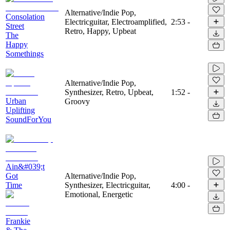
Alternative/Indie Pop,
Consolation
Electricguitar, Electroamplified,
2:53
-
Street
Retro, Happy, Upbeat
The
Happy
Somethings
Alternative/Indie Pop,
Synthesizer, Retro, Upbeat,
1:52
-
Urban
Groovy
Uplifting
SoundForYou
Ain&#039;t
Got
Alternative/Indie Pop,
Time
Synthesizer, Electricguitar,
4:00
-
Emotional, Energetic
Frankie