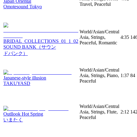
Japan Oriental
Travel, Peaceful
Omotesound Tokyo
World/Asian/Central
Asia, Strings,
4:35
14
BRIDAL_COLLECTIONS_01_1_02
Peaceful, Romantic
SOUND BANK（サウン
ドバンク）
World/Asian/Central
Asia, Strings, Piano,
1:37
84
Japanese-style illusion
Peaceful
TAKUYASD
World/Asian/Central
Asia, Strings, Flute,
2:12
14
Outllook Hot Spring
Peaceful
いまたく