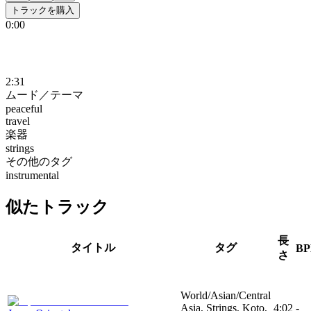
トラックを購入
0:00
2:31
ムード／テーマ
peaceful
travel
楽器
strings
その他のタグ
instrumental
似たトラック
長
タイトル
タグ
B
さ
World/Asian/Central
Asia, Strings, Koto,
4:02
-