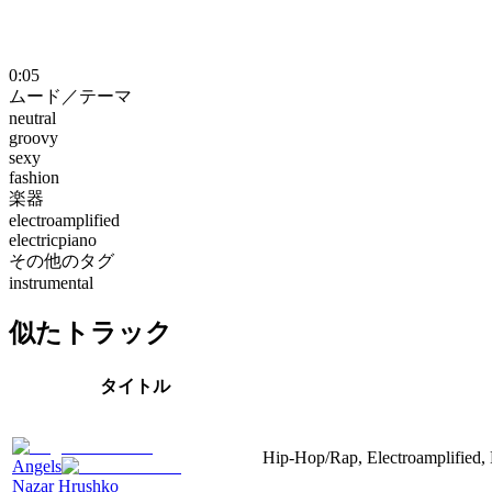
0:05
ムード／テーマ
neutral
groovy
sexy
fashion
楽器
electroamplified
electricpiano
その他のタグ
instrumental
似たトラック
タイトル
Hip-Hop/Rap, Electroamplified, E
Angels
Nazar Hrushko