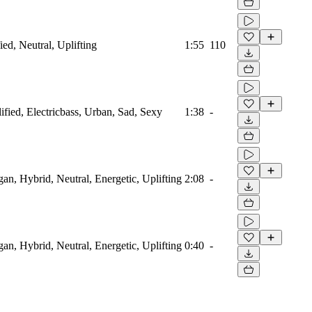
ied, Neutral, Uplifting
1:55
110
ified, Electricbass, Urban, Sad, Sexy
1:38
-
gan, Hybrid, Neutral, Energetic, Uplifting
2:08
-
gan, Hybrid, Neutral, Energetic, Uplifting
0:40
-