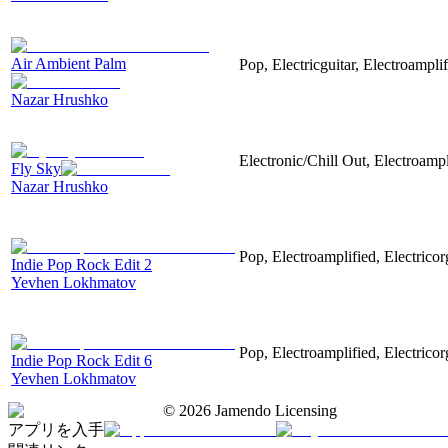
Air Ambient Palm
Pop, Electricguitar, Electroamplif
Nazar Hrushko
Electronic/Chill Out, Electroampl
Fly Sky
Nazar Hrushko
Pop, Electroamplified, Electricor
Indie Pop Rock Edit 2
Yevhen Lokhmatov
Pop, Electroamplified, Electricor
Indie Pop Rock Edit 6
Yevhen Lokhmatov
©
2026
Jamendo Licensing
アプリを入手