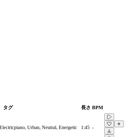
タグ
長さ
BPM
lectricpiano, Urban, Neutral, Energetic
1:45
-