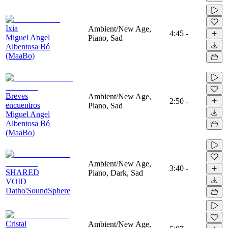
Ixia
Ambient/New Age,
4:45
-
Miguel Angel
Piano, Sad
Albentosa Bó
(MaaBo)
Breves
Ambient/New Age,
2:50
-
encuentros
Piano, Sad
Miguel Angel
Albentosa Bó
(MaaBo)
Ambient/New Age,
3:40
-
SHARED
Piano, Dark, Sad
VOID
Datho'SoundSphere
Cristal
Ambient/New Age,