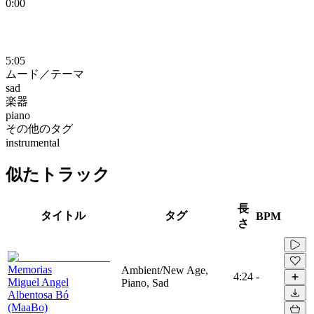
0:00
5:05
ムード／テーマ
sad
楽器
piano
その他のタグ
instrumental
似たトラック
長
タイトル
タグ
BPM
さ
Memorias
Ambient/New Age,
4:24
-
Miguel Angel
Piano, Sad
Albentosa Bó
(MaaBo)