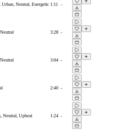
 Urban, Neutral, Energetic
1:11
-
 Neutral
3:28
-
 Neutral
3:04
-
al
2:40
-
, Neutral, Upbeat
1:24
-