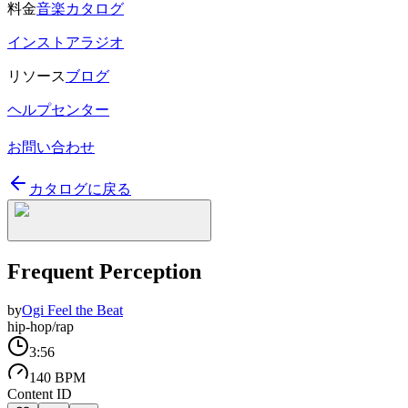
料金
音楽カタログ
インストアラジオ
リソース
ブログ
ヘルプセンター
お問い合わせ
カタログに戻る
Frequent Perception
by
Ogi Feel the Beat
hip-hop/rap
3:56
140 BPM
Content ID