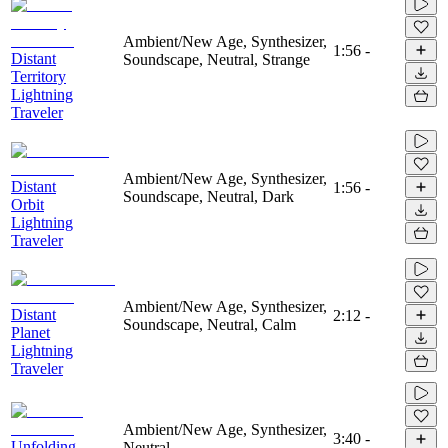
Ambient/New Age, Synthesizer,
1:56
-
Distant
Soundscape, Neutral, Strange
Territory
Lightning
Traveler
Ambient/New Age, Synthesizer,
Distant
1:56
-
Soundscape, Neutral, Dark
Orbit
Lightning
Traveler
Ambient/New Age, Synthesizer,
Distant
2:12
-
Soundscape, Neutral, Calm
Planet
Lightning
Traveler
Ambient/New Age, Synthesizer,
3:40
-
Unfolding
Neutral