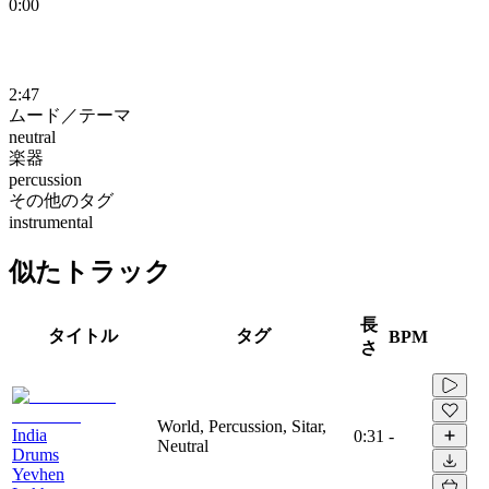
0:00
2:47
ムード／テーマ
neutral
楽器
percussion
その他のタグ
instrumental
似たトラック
長
タイトル
タグ
BPM
さ
World, Percussion, Sitar,
India
0:31
-
Neutral
Drums
Yevhen