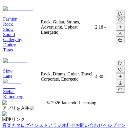
Fashion
Rock, Guitar, Strings,
Rock
Advertising, Upbeat,
2:18
-
Show
Energetic
Sound
Gallery by
Dmitry
Taras
Slow
Rock, Drums, Guitar, Travel,
Lane
4:30
-
Corporate, Energetic
Stefan
Kartenberg
©
2026
Jamendo Licensing
アプリを入手
関連リンク
音楽カタログ
インストアラジオ
料金
お問い合わせ
ヘルプセン