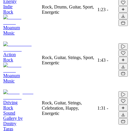
Energy
Indie
Rock, Drums, Guitar, Sport,
1:23
-
Rock
Energetic
Moanum
Music
Action
Rock, Guitar, Strings, Sport,
Rock
1:43
-
Energetic
Moanum
Music
Driving
Rock, Guitar, Strings,
Rock
Celebration, Happy,
1:31
-
Sound
Energetic
Gallery by
Dmitry
Taras