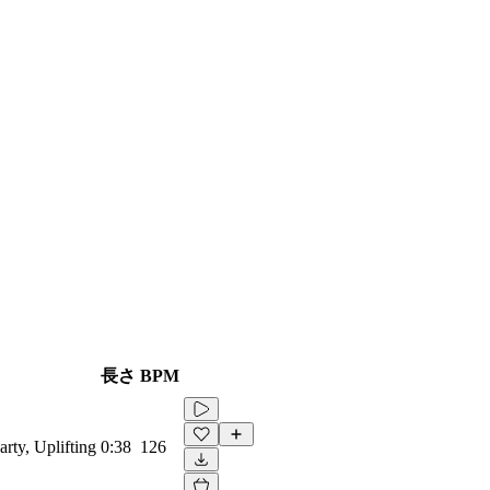
長さ
BPM
rty, Uplifting
0:38
126