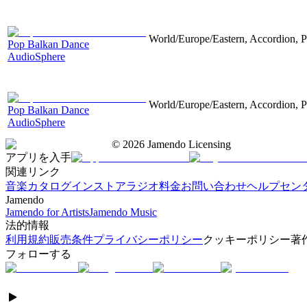
World/Europe/Eastern, Accordion, Pa
Pop Balkan Dance
AudioSphere
World/Europe/Eastern, Accordion, Pa
Pop Balkan Dance
AudioSphere
©
2026
Jamendo Licensing
アプリを入手
関連リンク
音楽カタログ
インストアラジオ
料金
お問い合わせ
ヘルプセン
Jamendo
Jamendo for Artists
Jamendo Music
法的情報
利用規約
販売条件
プライバシーポリシー
クッキーポリシー
著
フォローする