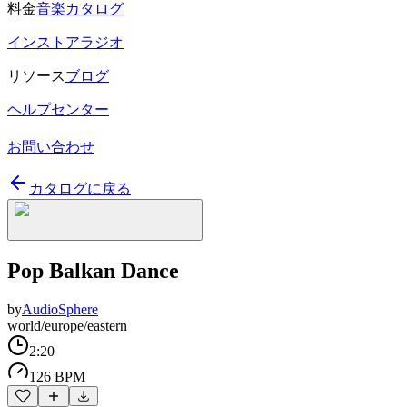
料金
音楽カタログ
インストアラジオ
リソース
ブログ
ヘルプセンター
お問い合わせ
カタログに戻る
Pop Balkan Dance
by
AudioSphere
world/europe/eastern
2:20
126 BPM