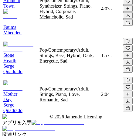
Ambient
Pop/Contemporary/Adult,
Town
Synthesizer, Strings, Piano,
4:03
-
Hybrid, Corporate,
Melancholic, Sad
Fatima
Mhedden
Pop/Contemporary/Adult,
Stone
Strings, Bass, Hybrid, Dark,
1:57
-
Hearth
Energetic, Sad
Serge
Quadrado
Pop/Contemporary/Adult,
Mother
Strings, Piano, Love,
2:04
-
Day
Romantic, Sad
Serge
Quadrado
©
2026
Jamendo Licensing
アプリを入手
関連リンク