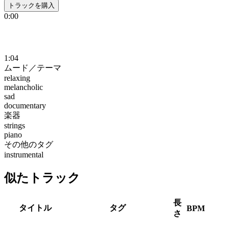
トラックを購入
0:00
1:04
ムード／テーマ
relaxing
melancholic
sad
documentary
楽器
strings
piano
その他のタグ
instrumental
似たトラック
長
タイトル
タグ
BPM
さ