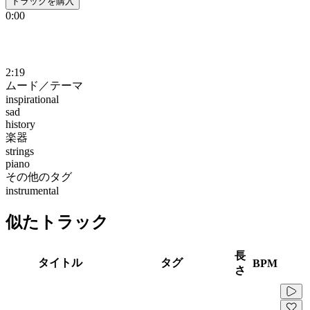
トラックを購入
0:00
2:19
ムード／テーマ
inspirational
sad
history
楽器
strings
piano
その他のタグ
instrumental
似たトラック
長
タイトル
タグ
BPM
さ