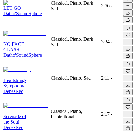
Classical, Piano, Dark,
2:56
-
LET GO
Sad
Datho'SoundSphere
Classical, Piano, Dark,
3:34
-
NO FACE
Sad
GLASS
Datho'SoundSphere
Classical, Piano, Sad
2:11
-
Heartstrings
Symphony
DepasRec
Classical, Piano,
2:17
-
Serenade of
Inspirational
the Soul
DepasRec