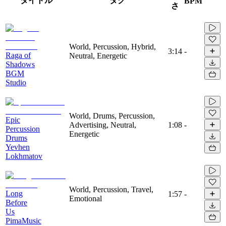
タイトル
タグ
BPM
さ
World, Percussion, Hybrid,
3:14
-
Raga of
Neutral, Energetic
Shadows
BGM
Studio
World, Drums, Percussion,
Epic
Advertising, Neutral,
1:08
-
Percussion
Energetic
Drums
Yevhen
Lokhmatov
World, Percussion, Travel,
Long
1:57
-
Emotional
Before
Us
PimaMusic