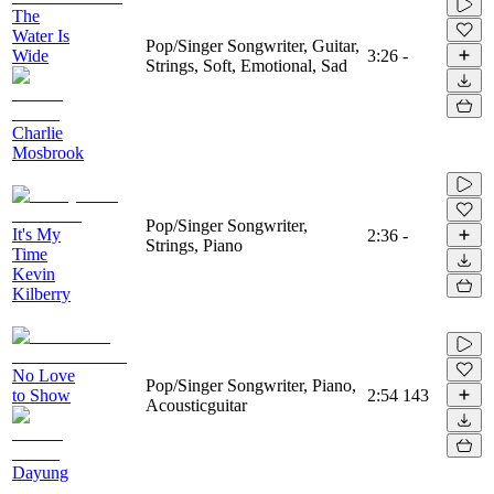
The
Water Is
Pop/Singer Songwriter, Guitar,
Wide
3:26
-
Strings, Soft, Emotional, Sad
Charlie
Mosbrook
Pop/Singer Songwriter,
It's My
2:36
-
Strings, Piano
Time
Kevin
Kilberry
No Love
Pop/Singer Songwriter, Piano,
to Show
2:54
143
Acousticguitar
Dayung