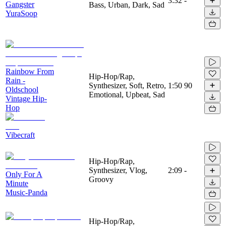
3:32
-
Gangster
Bass, Urban, Dark, Sad
YuraSoop
Rainbow From
Hip-Hop/Rap,
Rain -
Synthesizer, Soft, Retro,
1:50
90
Oldschool
Emotional, Upbeat, Sad
Vintage Hip-
Hop
Vibecraft
Hip-Hop/Rap,
Synthesizer, Vlog,
2:09
-
Only For A
Groovy
Minute
Music-Panda
Hip-Hop/Rap,