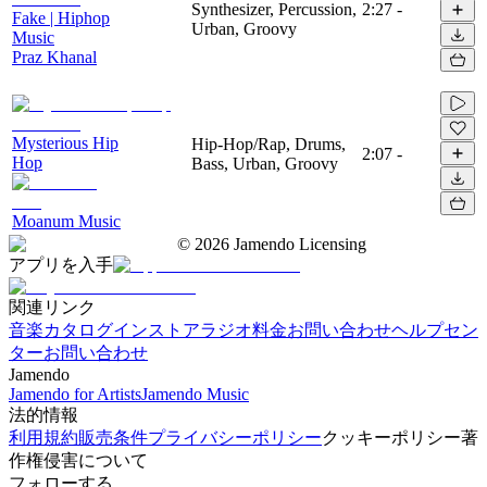
Synthesizer, Percussion,
2:27
-
Fake | Hiphop
Urban, Groovy
Music
Praz Khanal
Mysterious Hip
Hip-Hop/Rap, Drums,
2:07
-
Hop
Bass, Urban, Groovy
Moanum Music
©
2026
Jamendo Licensing
アプリを入手
関連リンク
音楽カタログ
インストアラジオ
料金
お問い合わせ
ヘルプセン
ター
お問い合わせ
Jamendo
Jamendo for Artists
Jamendo Music
法的情報
利用規約
販売条件
プライバシーポリシー
クッキーポリシー
著
作権侵害について
フォローする