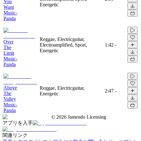
You
Energetic
Want
Music-
Panda
Reggae, Electricguitar,
Over
Electroamplified, Sport,
1:42
-
The
Energetic
Limit
Music-
Panda
Above
Reggae, Electricguitar,
2:47
-
The
Energetic
Valley
Music-
Panda
©
2026
Jamendo Licensing
アプリを入手
関連リンク