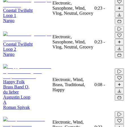
Electronic,
Saxophone, Wind,
0:23
-
Coastal Twilight
Vlog, Neutral, Groovy
Loop 1
Nargo
Electronic,
Saxophone, Wind,
0:23
-
Coastal Twilight
Vlog, Neutral, Groovy
Loop 2
Nargo
Electronic, Wind,
Happy Folk
Brass, Traditional,
0:08
-
Brass Band O,
Happy
du lieber
Augustin Loop
A
Roman Spivak
Electronic, Wind,