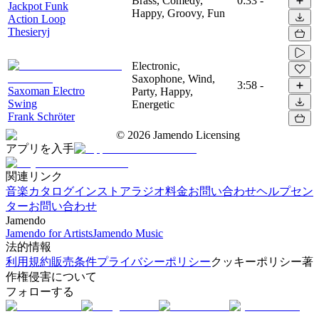
Brass, Comedy,
0:33
-
Jackpot Funk
Happy, Groovy, Fun
Action Loop
Thesieryj
Electronic,
Saxophone, Wind,
3:58
-
Saxoman Electro
Party, Happy,
Swing
Energetic
Frank Schröter
©
2026
Jamendo Licensing
アプリを入手
関連リンク
音楽カタログ
インストアラジオ
料金
お問い合わせ
ヘルプセン
ター
お問い合わせ
Jamendo
Jamendo for Artists
Jamendo Music
法的情報
利用規約
販売条件
プライバシーポリシー
クッキーポリシー
著
作権侵害について
フォローする