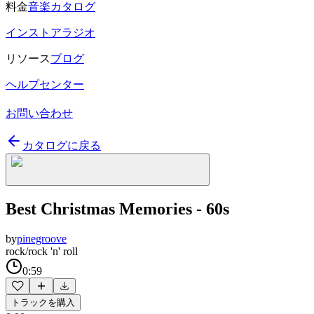
料金
音楽カタログ
インストアラジオ
リソース
ブログ
ヘルプセンター
お問い合わせ
カタログに戻る
Best Christmas Memories - 60s
by
pinegroove
rock/rock 'n' roll
0:59
トラックを購入