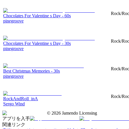
Rock/Rock
Chocolates For Valentine s Day - 60s
pinegroove
Rock/Rock
Chocolates For Valentine s Day - 30s
pinegroove
Rock/Rock
Best Christmas Memories - 30s
pinegroove
Rock/Rock
RockAndRoll_inA
Sergo Wind
©
2026
Jamendo Licensing
アプリを入手
関連リンク