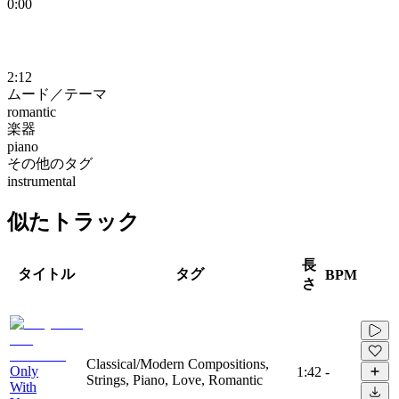
0:00
2:12
ムード／テーマ
romantic
楽器
piano
その他のタグ
instrumental
似たトラック
長
タイトル
タグ
BPM
さ
Classical/Modern Compositions,
Only
1:42
-
Strings, Piano, Love, Romantic
With