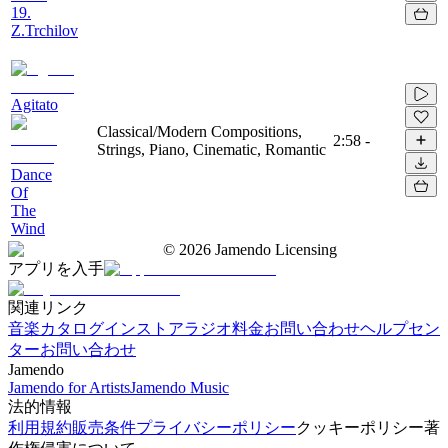
19.
Z.Trchilov
Agitato
Classical/Modern Compositions,
2:58
-
Strings, Piano, Cinematic, Romantic
Dance
Of
The
Wind
©
2026
Jamendo Licensing
アプリを入手
関連リンク
音楽カタログ
インストアラジオ
料金
お問い合わせ
ヘルプセン
ター
お問い合わせ
Jamendo
Jamendo for Artists
Jamendo Music
法的情報
利用規約
販売条件
プライバシーポリシー
クッキーポリシー
著