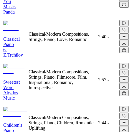
You
Music-
Panda
Classical/Modern Compositions,
2:40
-
Classical
Strings, Piano, Love, Romantic
Piano
6.
Z.Trchilov
Classical/Modern Compositions,
Strings, Piano, Filmscore, Film,
2:57
-
Sweetest
Inspirational, Romantic,
Word
Introspective
Abydos
Music
Classical/Modern Compositions,
Strings, Piano, Children, Romantic,
2:44
-
Children's
Uplifting
Piano